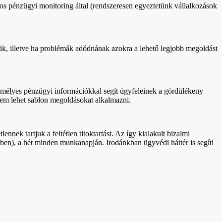
tos pénzügyi monitoring által (rendszeresen egyeztetünk vállalkozások
ük, illetve ha problémák adódnának azokra a lehető legjobb megoldást
emélyes pénzügyi információkkal segít ügyfeleinek a gördülékeny
nem lehet sablon megoldásokat alkalmazni.
k tartjuk a feltétlen titoktartást. Az így kialakult bizalmi
ben), a hét minden munkanapján. Irodánkban ügyvédi háttér is segíti