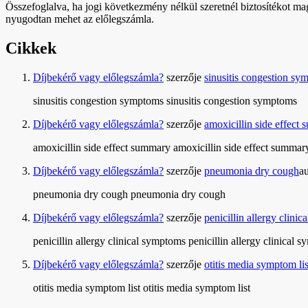
Összefoglalva, ha jogi következmény nélkül szeretnél biztosítékot mag
nyugodtan mehet az előlegszámla.
Cikkek
Díjbekérő vagy előlegszámla?
szerzője
sinusitis congestion sy
sinusitis congestion symptoms sinusitis congestion symptoms
Díjbekérő vagy előlegszámla?
szerzője
amoxicillin side effect
amoxicillin side effect summary amoxicillin side effect summar
Díjbekérő vagy előlegszámla?
szerzője
pneumonia dry cough
a
pneumonia dry cough pneumonia dry cough
Díjbekérő vagy előlegszámla?
szerzője
penicillin allergy clini
penicillin allergy clinical symptoms penicillin allergy clinical 
Díjbekérő vagy előlegszámla?
szerzője
otitis media symptom lis
otitis media symptom list otitis media symptom list