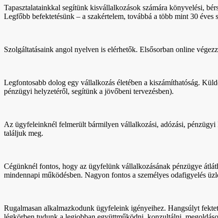
Tapasztalatainkkal segítünk kisvállalkozások számára könyvelési, bérsz
Legfőbb befektetésünk – a szakértelem, továbbá a több mint 30 éves sz
Szolgáltatásaink angol nyelven is elérhetők. Elsősorban online végez
Legfontosabb dolog egy vállalkozás életében a kiszámíthatóság. Külde
pénzügyi helyzetéről, segítünk a jövőbeni tervezésben).
Az ügyfeleinknél felmerült bármilyen vállalkozási, adózási, pénzügy
találjuk meg.
Cégünknél fontos, hogy az ügyfelünk vállalkozásának pénzügye átláth
mindennapi működésben. Nagyon fontos a személyes odafigyelés üzleti
Rugalmasan alkalmazkodunk ügyfeleink igényeihez. Hangsúlyt fektetünk
légkörben tudunk a legjobban együttműködni, konzultálni, megoldásoka