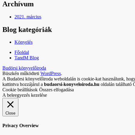
Archívum
2021. március
Blog kategóriák
Könyelés
Főoldal
TandM Blog
Budörsi könyvelőiroda
Büszkén működteti
WordPress
.
A Budaörsi könyvelőiroda weboldalán is cookie-kat használunk, hogy 
kattintva hozzájárul a
budaorsi-konyveloiroda.hu
oldalán található 
Cookie beállítások
Összes elfogadása
A beleegyezés kezelése
Close
Privacy Overview