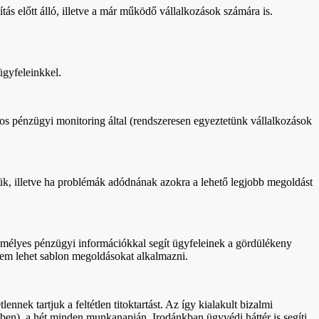
tás előtt álló, illetve a már működő vállalkozások számára is.
ügyfeleinkkel.
tos pénzügyi monitoring által (rendszeresen egyeztetünk vállalkozások
ük, illetve ha problémák adódnának azokra a lehető legjobb megoldást
emélyes pénzügyi információkkal segít ügyfeleinek a gördülékeny
nem lehet sablon megoldásokat alkalmazni.
k tartjuk a feltétlen titoktartást. Az így kialakult bizalmi
ben), a hét minden munkanapján. Irodánkban ügyvédi háttér is segíti