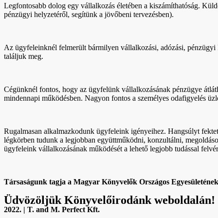
Legfontosabb dolog egy vállalkozás életében a kiszámíthatóság. Külde
pénzügyi helyzetéről, segítünk a jövőbeni tervezésben).
Az ügyfeleinknél felmerült bármilyen vállalkozási, adózási, pénzügy
találjuk meg.
Cégünknél fontos, hogy az ügyfelünk vállalkozásának pénzügye átláth
mindennapi működésben. Nagyon fontos a személyes odafigyelés üzleti
Rugalmasan alkalmazkodunk ügyfeleink igényeihez. Hangsúlyt fektetünk
légkörben tudunk a legjobban együttműködni, konzultálni, megoldásoka
ügyfeleink vállalkozásának működését a lehető legjobb tudással felvér
Társaságunk tagja a Magyar Könyvelők Országos Egyesületének 
Üdvözöljük Könyvelőirodánk weboldalán!
2022. | T. and M. Perfect Kft.