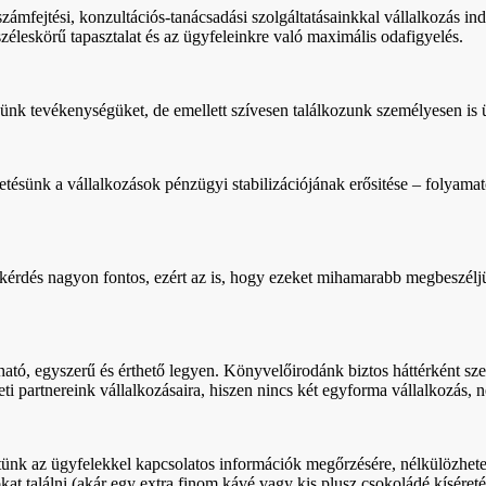
ámfejtési, konzultációs-tanácsadási szolgáltatásainkkal vállalkozás indí
éleskörű tapasztalat és az ügyfeleinkre való maximális odafigyelés.
zünk tevékenységüket, de emellett szívesen találkozunk személyesen is 
tésünk a vállalkozások pénzügyi stabilizációjának erősitése – folyama
i kérdés nagyon fontos, ezért az is, hogy ezeket mihamarabb megbeszélj
ató, egyszerű és érthető legyen. Könyvelőirodánk biztos háttérként sz
 partnereink vállalkozásaira, hiszen nincs két egyforma vállalkozás, 
 az ügyfelekkel kapcsolatos információk megőrzésére, nélkülözhetetlenne
t találni (akár egy extra finom kávé vagy kis plusz csokoládé kíséreté