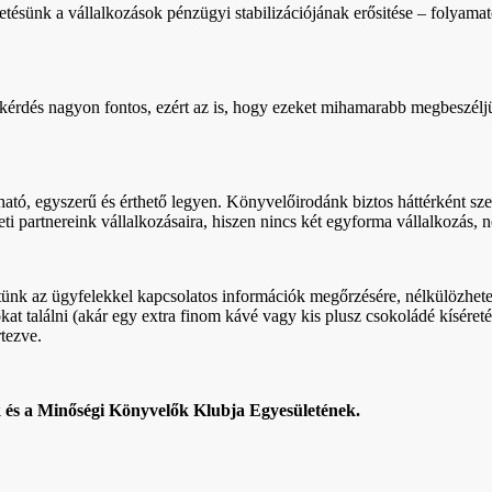
tésünk a vállalkozások pénzügyi stabilizációjának erősitése – folyama
i kérdés nagyon fontos, ezért az is, hogy ezeket mihamarabb megbeszélj
ató, egyszerű és érthető legyen. Könyvelőirodánk biztos háttérként sz
 partnereink vállalkozásaira, hiszen nincs két egyforma vállalkozás, 
 az ügyfelekkel kapcsolatos információk megőrzésére, nélkülözhetetlenne
t találni (akár egy extra finom kávé vagy kis plusz csokoládé kíséreté
tezve.
és a Minőségi Könyvelők Klubja Egyesületének.