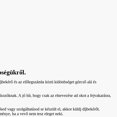
bségükről.
jbekérő és az előlegszámla közti különbséget górcső alá és
kozóknak. A jó hír, hogy csak az elnevezése ad okot a fejvakarásra,
ked vagy szolgáltatásod se készült el, akkor küldj díjbekérőt.
zménye, ha a vevő nem tesz eleget neki.