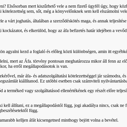
deni? Elsősorban mert kiszűrhető vele a nem fizető ügyfél úgy, hogy kö
 kötelezettség sem, sőt, még a könyvelőnknek sem kell elszámolni vele, te
le a várt joghatás, általában a szerződéskötés maga, és annak teljesítése
kockázatot, és elkerülöd, hogy az áfa befizetés határ idejében a vevőd 
 agyalni kezd a foglaló és előleg közti különbségen, amin itt egyébkén
elelni, mert az Áfa. törvény pontosan meghatározza mikor áll fenn az e
akkor, ha erről megállapodásotok is van.
ekérővel, már áfa- és adatszolgáltatási kötelezettséggel jár számodra, é
legszámlát kiállítanod. Ez utóbbi esetben csak számviteli nyilvántartásb
d a terméked vagy szolgáltatásod ellenértékének egy részét előre teljesí
 ki kell állítani, ez a megállapodástól függ, jogi akadálya nincs, csak 
gbeszélésetektől függ.
marabb kelljen áfát kicsengetned minthogy bejött volna a bevétel.