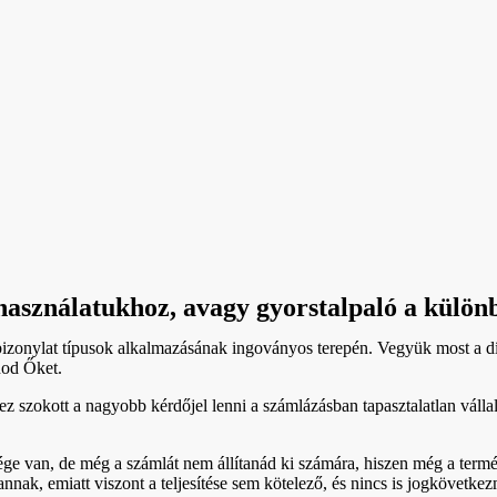
asználatukhoz, avagy gyorstalpaló a külön
bizonylat típusok alkalmazásának ingoványos terepén. Vegyük most a dí
nod Őket.
 szokott a nagyobb kérdőjel lenni a számlázásban tapasztalatlan vállal
sége van, de még a számlát nem állítanád ki számára, hiszen még a termé
nnak, emiatt viszont a teljesítése sem kötelező, és nincs is jogkövetke