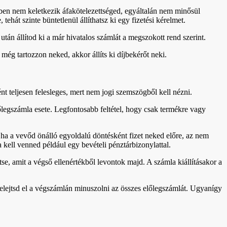
zben nem keletkezik áfakötelezettséged, egyáltalán nem minősül
hát szinte büntetlenül állíthatsz ki egy fizetési kérelmet.
 után állítod ki a már hivatalos számlát a megszokott rend szerint.
még tartozzon neked, akkor állíts ki díjbekérőt neki.
t teljesen felesleges, mert nem jogi szemszögből kell nézni.
lőlegszámla esete. Legfontosabb feltétel, hogy csak termékre vagy
s ha a vevőd önálló egyoldalú döntésként fizet neked előre, az nem
a kell venned például egy bevételi pénztárbizonylattal.
tse, amit a végső ellenértékből levontok majd. A számla kiállításakor a
ne felejtsd el a végszámlán minuszolni az összes előlegszámlát. Ugyanígy