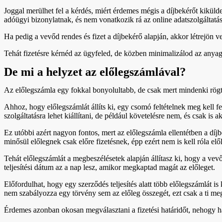
Joggal merülhet fel a kérdés, miért érdemes mégis a díjbekérőt kikül
adóügyi bizonylatnak, és nem vonatkozik rá az online adatszolgáltatási
Ha pedig a vevőd rendes és fizet a díjbekérő alapján, akkor létrejön ve
Tehát fizetésre kérnéd az ügyfeled, de közben minimalizálod az anyagi 
De mi a helyzet az előlegszámlával?
Az előlegszámla egy fokkal bonyolultabb, de csak mert mindenki rögtön
Ahhoz, hogy előlegszámlát állíts ki, egy csomó feltételnek meg kell f
szolgáltatásra lehet kiállítani, de például követelésre nem, és csak is 
Ez utóbbi azért nagyon fontos, mert az előlegszámla ellentétben a díjb
minősül előlegnek csak előre fizetésnek, épp ezért nem is kell róla elő
Tehát előlegszámlát a megbeszélésetek alapján állítasz ki, hogy a vevő
teljesítési dátum az a nap lesz, amikor megkaptad magát az előleget.
Előfordulhat, hogy egy szerződés teljesítés alatt több előlegszámlát is
nem szabályozza egy törvény sem az előleg összegét, ezt csak a ti me
Érdemes azonban okosan megválasztani a fizetési határidőt, nehogy ha