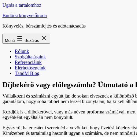
Ugrás a tartalomhoz
Budörsi könyvelőiroda
Könyvelés, bérszámfejtés és adótanácsadás
Menü
Bezárás
Rólunk
Szolgáltatásaink
Referenciáink
Elérhetőségeink
TandM Blog
Díjbekérő vagy előlegszámla? Útmutató a h
Vállalkozni és számlázni együtt jár, de sokan elvesznek a különböző 
garantálom, hogy soha többet nem leszel bizonytalan, ha ki kell állíta
Kezdjük is a díjbekérővel, vagy más néven proforma számlával, mert ez
egyébként egyáltalán nem bonyolult.
Egyszerű, ha értesíteni szeretnéd a vevőnket, hogy fizetési kötelezett
Kinézetben és tartalmilag hasonlít ugyan a számlára, de nem minősül a